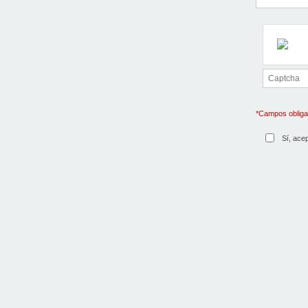
*Campos obliga
Sí, ace