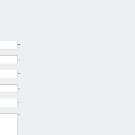
*
*
*
*
*
*