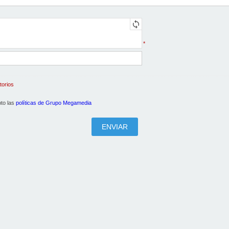
*
torios
pto las
políticas de Grupo Megamedia